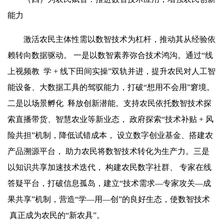
能力
激活农民主体性需
以数
智技术为杠杆，推动其从经验依
赖转向数据驱动。 一是
以数
智素养弥合技术鸿沟。通过“线
上视频教 学 + 线下田间实操”双轨并进，提升农民对人工智
能设备、大数据工具的驾驭能力，打破“
想用
不会用”窘境。
二是以场景孵化 释放创新潜能。支持农民依托
数智
技术探
索直播带货、智慧农业等新业态， 政府探索“技术补贴 + 风
险共担”机制，降低试错成本， 设立数字创业基金、搭建农
产品溯源平台， 助力农民将
数智
技术转化为生产力。三是
以知识共享加速技术迭代， 构建农民数字社群、 专家在线
答疑平台，打破信息孤岛，建立“技术需求—专家攻关—成
果共享”机制，营造“学—用—创”的良好生态，使
数智
技术
真正成为农民的“新农具”。