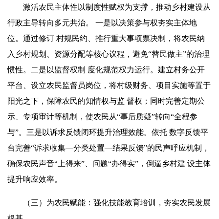
激活农民主体性以制度性赋权为支撑，推动乡村建设从
行政主导转向多元共治。 一是以决策参与权夯实主体地
位。通过修订 村规民约、推行重大事项票决制，将农民纳
入乡村规划、资源分配等核心议程，避免“替民做主”的治理
惯性。二是以监督权制 度化规范权力运行。建立村务公开
平台、设立农民监督员岗位，将村级财务、项目实施等置于
阳光之下，保障农民的知情权与监 督权；同时完善定期公
示、专项审计等机制，使农民从“事后质疑”转向“全程参
与”。三是以诉求反馈闭环提升治理效能。依托 数字反馈平
台完善“诉求收集—分类处置—结果反馈”的民声呼应机制，
确保农民声音“上得来”、问题“办得实”，倒逼乡村建 设主体
提升响应效率。
（三）为农民赋能：强化技能教育培训，夯实农民发展
根基