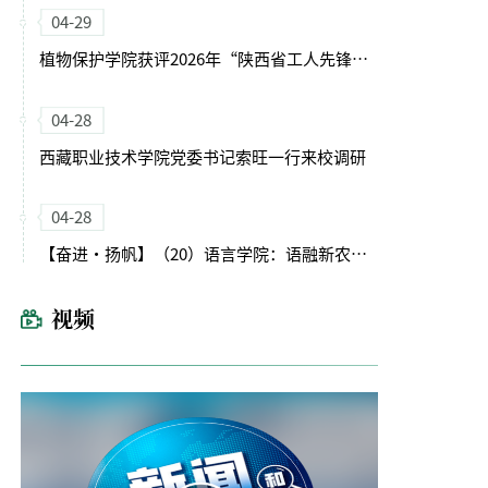
04-29
植物保护学院获评2026年“陕西省工人先锋号”
04-28
西藏职业技术学院党委书记索旺一行来校调研
04-28
【奋进・扬帆】（20）语言学院：语融新农启征程 文润育人谱新篇
视频