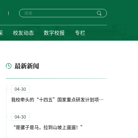
页
采
校友动态
数字校报
专栏
最新新闻
04-30
我校牵头的“十四五”国家重点研发计划项目启动会暨实施方案论证会顺利召开
04-30
“是骡子是马，拉到山坡上遛遛！”