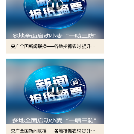
央广全国新闻联播——各地抢抓农时 提升春管效率 夯实夏粮增收基础 (2)
央广全国新闻联播——各地抢抓农时 提升春管效率 夯实夏粮增收基础 (1)
2026届硕