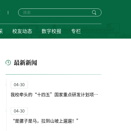
页
采
校友动态
数字校报
专栏
最新新闻
04-30
我校牵头的“十四五”国家重点研发计划项目启动会暨实施方案论证会顺利召开
04-30
“是骡子是马，拉到山坡上遛遛！”