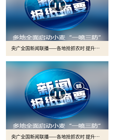
央广全国新闻联播——各地抢抓农时 提升春管效率 夯实夏粮增收基础 (2)
央广全国新闻联播——各地抢抓农时 提升春管效率 夯实夏粮增收基础 (1)
2026届硕