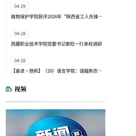
04-29
植物保护学院获评2026年“陕西省工人先锋号”
04-28
西藏职业技术学院党委书记索旺一行来校调研
04-28
【奋进・扬帆】（20）语言学院：语融新农启征程 文润育人谱新篇
视频