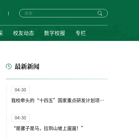
页
采
校友动态
数字校报
专栏
最新新闻
04-30
我校牵头的“十四五”国家重点研发计划项目启动会暨实施方案论证会顺利召开
04-30
“是骡子是马，拉到山坡上遛遛！”