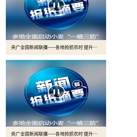
央广全国新闻联播——各地抢抓农时 提升春管效率 夯实夏粮增收基础 (2)
央广全国新闻联播——各地抢抓农时 提升春管效率 夯实夏粮增收基础 (1)
2026届硕