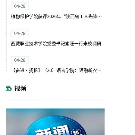
04-29
植物保护学院获评2026年“陕西省工人先锋号”
04-28
西藏职业技术学院党委书记索旺一行来校调研
04-28
【奋进・扬帆】（20）语言学院：语融新农启征程 文润育人谱新篇
视频