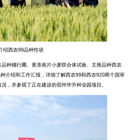
介绍西农99品种性状
良品种穗行圃、黄淮南片小麦联合体试验、主推品种西农
品种介绍和工作汇报，详细了解西农99和西农920两个国审
情况，并参观了正在建设的宿州华升种业园项目。