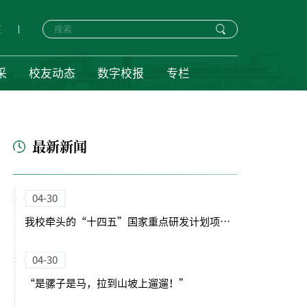
页
采
校友动态
数字校报
专栏
最新新闻
04-30
我校牵头的“十四五”国家重点研发计划项目启动会暨实施方案论证会顺利召开
04-30
“是骡子是马，拉到山坡上遛遛！”