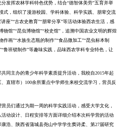
分发挥农林学科特色优势，结合“德智体美劳”五育并举
新模式，组织了漫游校园、学科体验、科学实践、朋辈交流
讲座”“
古农
史教育”“朋辈分享”等活动体验西农生活，感
物馆”“昆虫博物馆”“校史馆”，追溯中国农业文明的辉煌
作画”“水族生态瓶的制作”“食品微加工”“昆虫标本制
Y”“鲁班锁制作”等趣味实践，品味西农学科专业特色，让
共同主办的青少年科学素质提升活动，我校自2015年起
区、直辖市）100余所重点中学师生来校交流学习，营员反
望营员们通过为期一周的科学实践活动，感受大学文化，
从活动设计、日程安排等方面详细介绍本次科学营的活动
师康浩、
陕西省蒲城县
尧山中学学生窦诗柔、第27届研究