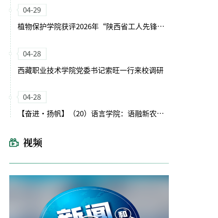
04-29
植物保护学院获评2026年“陕西省工人先锋号”
04-28
西藏职业技术学院党委书记索旺一行来校调研
04-28
【奋进・扬帆】（20）语言学院：语融新农启征程 文润育人谱新篇
视频