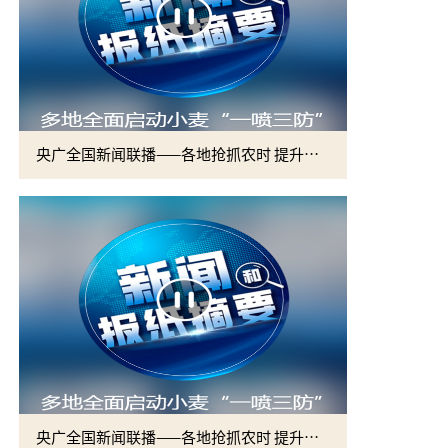
央广全国新闻联播——各地抢抓农时 提升春管效率 夯实夏粮增收基础 (2)
央广全国新闻联播——各地抢抓农时 提升春管效率 夯实夏粮增收基础 (1)
2026届硕