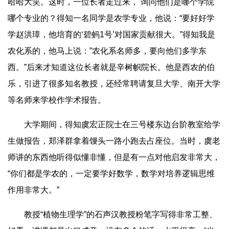
哈哈大笑。这时，一位长者走过来， 询问他们是哪个学院
哪个专业的？得知一名同学是农学专业，他说：“要好好学
学赵洪璋，他培育的‘碧蚂1号’对国家贡献很大。”得知我是
农化系的，他马上说：”农化系名师多，要向他们多学东
西。”后来才知道这位长者就是辛树帜院长。他是西农的伯
乐，引进了很多知名教授，还经常聘请复旦大学、南开大学
等名师来学校作学术报告。
大学期间，得知虞宏正院士在三号楼东边台阶教室给学
生做报告，郑泽群拿着馒头一路小跑去占座位。当时，虞老
师讲的东西他听得似懂非懂，但是有一点对他启发非常大，
“你们都是学农的，一定要学好数学，数学对培养逻辑思维
作用非常大。”
教授“植物生理学”的石声汉教授粉笔字写得非常工整、