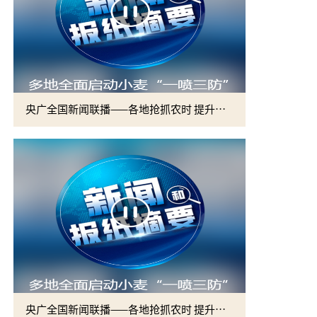
央广全国新闻联播——各地抢抓农时 提升春管效率 夯实夏粮增收基础 (2)
央广全国新闻联播——各地抢抓农时 提升春管效率 夯实夏粮增收基础 (1)
2026届硕