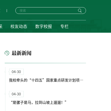
页
采
校友动态
数字校报
专栏
最新新闻
04-30
我校牵头的“十四五”国家重点研发计划项目启动会暨实施方案论证会顺利召开
04-30
“是骡子是马，拉到山坡上遛遛！”