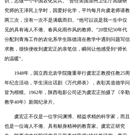
识，志做一个中国农化尖兵。”曾任美国加州卫生厅高级研
究师的王泽民上学时，因爱好化学，平均每月向虞老师请教
两三次，没有一次不是满载而归。“他可以说是我一生中仅
见的具有诲人不倦、春风化雨作风的教师。”20世纪50年代
分配到青海工作的农化系学生陈德清在教学中遇到问题写信
求教，很快便收到虞宏正的亲笔信，瞬间让他感受到“师长
的温暖”。
1948年，国立西北农学院隆重举行虞宏正教授任教25周
年纪念活动，学生演出话剧《
万代师表
》，表彰其道德学问
皆为楷模。1962年，陕西电影公司还为虞宏正拍摄了《辛勤
教学40年》新闻纪录片。
虞宏正不仅是一位学问渊博、精益求精的科学家，而且
也是一位诲人不倦、具有献身精神的教育家。虞宏正研究