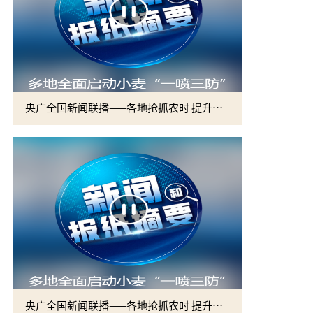
央广全国新闻联播——各地抢抓农时 提升春管效率 夯实夏粮增收基础 (2)
央广全国新闻联播——各地抢抓农时 提升春管效率 夯实夏粮增收基础 (1)
2026届硕