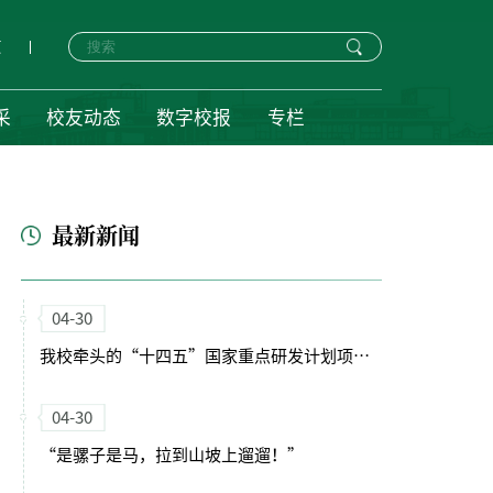
页
采
校友动态
数字校报
专栏
最新新闻
04-30
我校牵头的“十四五”国家重点研发计划项目启动会暨实施方案论证会顺利召开
04-30
“是骡子是马，拉到山坡上遛遛！”