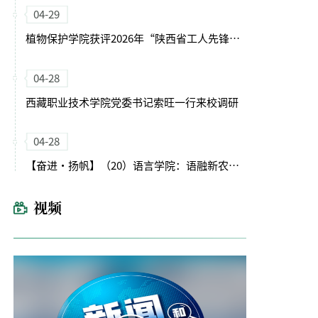
04-29
植物保护学院获评2026年“陕西省工人先锋号”
04-28
西藏职业技术学院党委书记索旺一行来校调研
04-28
【奋进・扬帆】（20）语言学院：语融新农启征程 文润育人谱新篇
视频