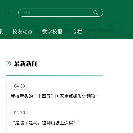
页
采
校友动态
数字校报
专栏
最新新闻
04-30
我校牵头的“十四五”国家重点研发计划项目启动会暨实施方案论证会顺利召开
04-30
“是骡子是马，拉到山坡上遛遛！”