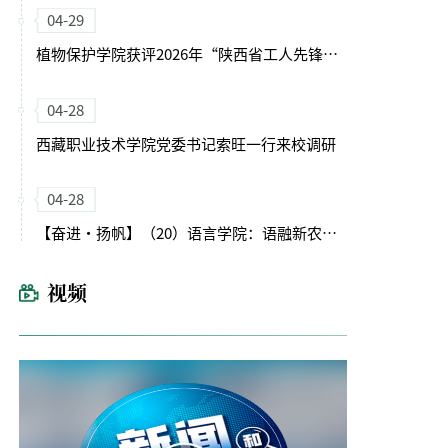
04-29
植物保护学院获评2026年“陕西省工人先锋号”
04-28
西藏职业技术学院党委书记索旺一行来校调研
04-28
【奋进・扬帆】（20）语言学院：语融新农启征程 文润育人谱新篇
视频