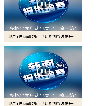
央广全国新闻联播——各地抢抓农时 提升春管效率 夯实夏粮增收基础 (2)
央广全国新闻联播——各地抢抓农时 提升春管效率 夯实夏粮增收基础 (1)
2026届硕