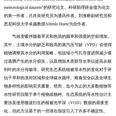
meteorological datasets”的研究论文。科研助理薛金儒为论文
的第一作者，吕肖良研究员为通讯作者。刘准桥副研究员和
悉尼科技大学卓越教授Alfredo Huete为合作者。
气候变暖伴随着旱灾和热浪的频率和强度的空前增加。
其中，土壤水分的缺乏和较高的蒸汽压亏缺（VPD）会使得
植物调整其水分的利用策略，包括缩小气孔导度进而减少通
过蒸腾产生的水分损失，以及增加木质部导水率以提高从根
到叶的水分传输等。研究生态系统植被等水性的变化对于评
估干旱和热浪对区域和全球碳水循环、粮食安全以及全球生
物多样性的影响至关重要。然而，迄今为止的大多数植物等
水性研究仅限于单个植物或物种。生态系统的等水性估计主
要涉及使用微波衍生的植被光学深（VOD）数据的昼夜变
化，但此方法基于的一些潜在假设引入了许多不确定性。