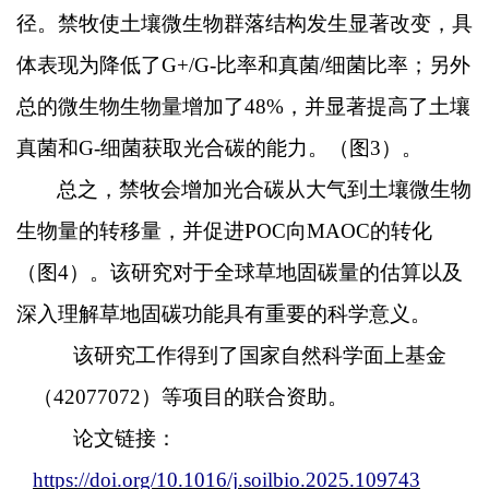
径。禁牧使土壤微生物群落结构发生显著改变，具
体表现为降低了
G+/G-
比率和真菌
/
细菌比率；另外
总的微生物生物量增加了
48%
，并显著提高了土壤
真菌和
G-
细菌获取光合碳的能力。（图
3
）。
总之，禁牧会增加光合碳从大气到土壤微生物
生物量的转移量，并促进
POC
向
MAOC
的转化
（图
4
）。该研究对于全球草地固碳量的估算以及
深入理解草地固碳功能具有重要的科学意义。
该研究工作得到了国家自然科学面上基金
（
42077072
）等项目的联合资助。
论文链接：
https://doi.org/
10.1016/j.soilbio.2025.109743