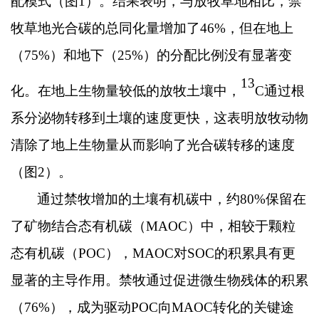
配模式（图
1
）。结果表明，与放牧草地相比，禁
牧草地光合碳的总同化量增加了
46%
，但在地上
（
75%
）和地下（
25%
）的分配比例没有显著变
13
化。在地上生物量较低的放牧土壤中，
C
通过根
系分泌物转移到土壤的速度更快，这表明放牧动物
清除了地上生物量从而影响了光合碳转移的速度
（图
2
）。
通过禁牧增加的土壤有机碳中，约
80%
保留在
了矿物结合态有机碳（
MAOC
）中，相较于颗粒
态有机碳（
POC
），
MAOC
对
SOC
的积累具有更
显著的主导作用。禁牧通过促进微生物残体的积累
（
76%
），成为驱动
POC
向
MAOC
转化的关键途