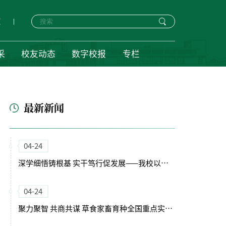
页
采
校友动态
数字校报
专栏
最新新闻
04-24
深学细悟铸根基 实干笃行促发展——我校以正确政绩观引领“十五五”开局新征程
04-24
聚力聚智 共商共谋 草食家畜育种全国重点实验室（筹）学术委员会会议召开