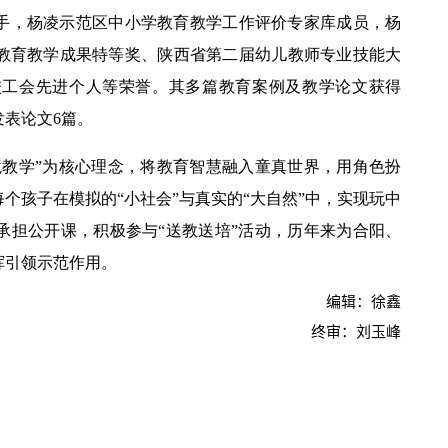
手，杨凌示范区中小学教育教学工作评价专家库成员，杨
教育教学成果特等奖、陕西省第二届幼儿教师专业技能大
校工会先进个人等荣誉。其多篇教育案例及教学论文获得
表论文6篇。
【中央电视台】春日辨香记 记者带您闻香识花 春日辨香第三站：植物“化学工厂”如何调香
境教学”为核心理念，将教育智慧融入童真世界，用角色扮
个孩子在模拟的“小社会”与真实的“大自然”中，实现玩中
承担公开课，积极参与“送教送培”活动，历年来为合阳、
挥引领示范作用。
编辑：徐鑫
终审：刘玉峰
吴普特赴山东访企拓岗 深化校地企合作