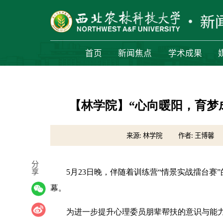
首页
新闻焦点
学术成果
【林学院】“心向暖阳，育梦
来源: 林学院
作者: 王博馨
分
享
5月23日晚，伴随着训练营“情景实战擂台
幕。
为进一步提升心理委员朋辈帮扶的意识与能