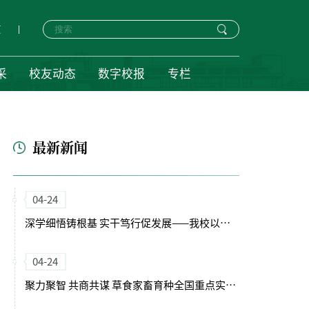
页
采
校友动态
数字校报
专栏
最新新闻
04-24
深学细悟铸根基 实干笃行促发展——我校以正确政绩观引领“十五五”开局新征程
04-24
聚力聚智 共商共谋 草食家畜育种全国重点实验室（筹）学术委员会会议召开