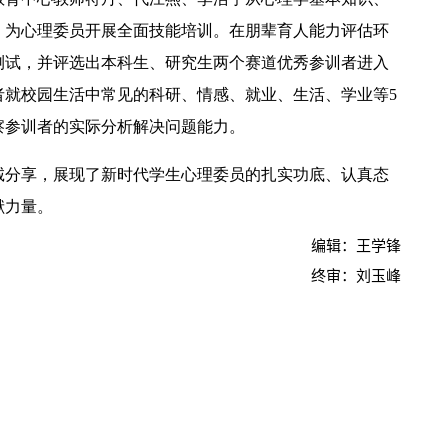
，为心理委员开展全面技能培训。在朋辈育人能力评估环
测试，并评选出本科生、研究生两个赛道优秀参训者进入
者就校园生活中常见的科研、情感、就业、生活、学业等5
察参训者的实际分析解决问题能力。
【中央电视台】春日辨香记 记者带您闻香识花 春日辨香第三站：植物“化学工厂”如何调香
诚分享，展现了新时代学生心理委员的扎实功底、认真态
献力量。
编辑：王学锋
终审：刘玉峰
吴普特赴山东访企拓岗 深化校地企合作