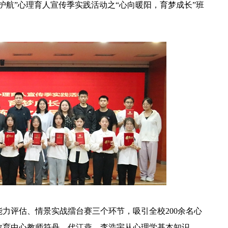
护航”心理育人宣传季实践活动之“心向暖阳，育梦成长”班
力评估、情景实战擂台赛三个环节，吸引全校200余名心
教育中心教师符丹、代江燕、李浩宇从心理学基本知识、