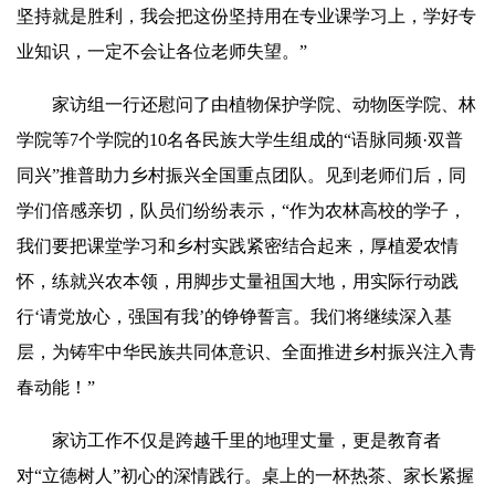
坚持就是胜利，我会把这份坚持用在专业课学习上，学好专
业知识，一定不会让各位老师失望。”
家访组一行还慰问了由植物保护学院、动物医学院、林
学院等7个学院的10名各民族大学生组成的“
语脉
同频·双普
同兴
”推普助力乡村振兴全国重点团队。见到老师们后，同
学们倍感亲切，队员们纷纷表示，“作为农林高校的学子，
我们要把课堂学习和乡村实践紧密结合起来，厚植爱农情
怀，练就兴农本领，用脚步丈量祖国大地，用实际行动践
行‘请党放心，强国有我’的铮铮誓言。我们将继续深入基
层，为铸牢中华民族共同体意识、全面推进乡村振兴注入青
春动能！”
家访工作不仅是跨越千里的地理丈量，更是教育者
对“立德树人”初心的深情践行。桌上的一杯热茶、家长紧握