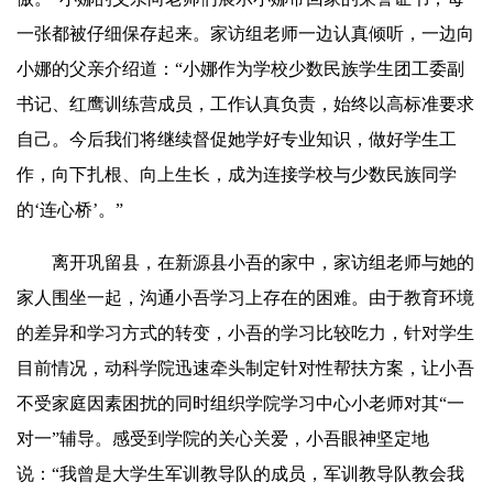
一张都被仔细保存起来。家访组老师一边认真倾听，一边向
小娜的父亲介绍道：“小娜作为学校少数民族学生团工委副
书记、红鹰训练营成员，工作认真负责，始终以高标准要求
自己。今后我们将继续督促她学好专业知识，做好学生工
作，向下扎根、向上生长，成为连接学校与少数民族同学
的‘连心桥’。”
离开巩留县，在新源县
小吾
的家中，家访组老师与她的
家人围坐一起，沟通
小吾
学习上存在的困难。由于教育环境
的差异和学习方式的转变，
小吾
的学习比较吃力，针对学生
目前情况，动科学院迅速牵头制定针对性帮扶方案，让
小吾
不受家庭因素困扰的同时组织学院学习中心小老师对其“一
对一”辅导。感受到学院的关心关爱，
小吾
眼神坚定地
说：“我曾是大学生军训教导队的成员，军训教导队教会我