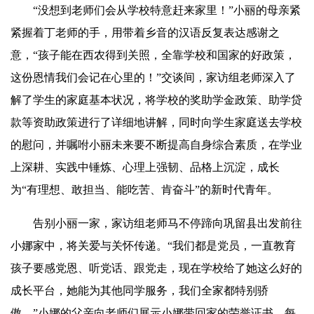
“没想到老师们会从学校特意赶来家里！”小丽的母亲紧
紧握着丁老师的手，用带着乡音的汉语反复表达感谢之
意，“孩子能在西农得到关照，全靠学校和国家的好政策，
这份恩情我们会记在心里的！”交谈间，家访组老师深入了
解了学生的家庭基本状况，将学校的奖助学金政策、助学贷
款等资助政策进行了详细地讲解，同时向学生家庭送去学校
的慰问，并嘱咐小丽未来要不断提高自身综合素质，在学业
上深耕、实践中锤炼、心理上强韧、品格上沉淀，成长
为“有理想、敢担当、能吃苦、肯奋斗”的新时代青年。
告别小丽一家，家访组老师马不停蹄向巩留县出发前往
小娜家中，将关爱与关怀传递。“我们都是党员，一直教育
孩子要感党恩、听党话、跟党走，现在学校给了她这么好的
成长平台，她能为其他同学服务，我们全家都特别骄
傲。”小娜的父亲向老师们展示小娜带回家的荣誉证书，每