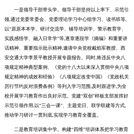
一是领导干部带头学。领导干部坚持以上率下、示范引
领,通过党委常委会、党委理论学习中心组学习、读书班等,
以“原原本本学、研讨交流学、辅导培训学、警示教育学、
实践感悟学、融入日常学”等,逐章逐段学《摘编》和重要讲
话精神、重要指示批示精神,邀请中央党校戴焰军教授、西
安交通大学李景平教授开展专题报告。同时,将违反中央八
项规定精神典型案例、《党的十八大以来深入贯彻中央八项
规定精神的成效和经验》《八项规定改变中国》《党政机关
厉行节约反对浪费条例》等列入学习范围,及时跟进学,为全
校开展学习教育作出良好示范。党建“双创”样板支部发挥好
示范引领作用,以“三会一课”、主题党日、联学联建等方式,
推动学习研讨一贯到底,实现学习教育全覆盖。
二是教育培训集中学。构建“四维”培训体系把学习教育