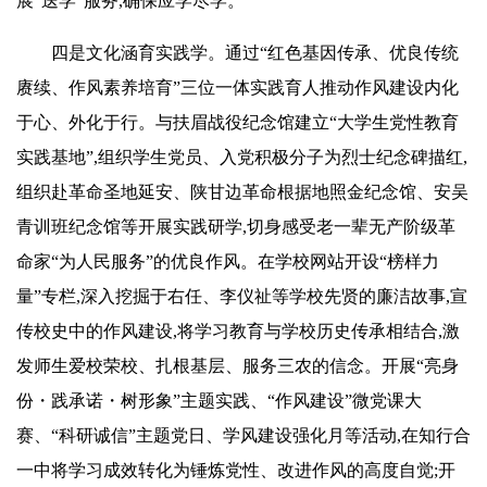
展“送学”服务,确保应学尽学。
四是文化涵育实践学。通过“红色基因传承、优良传统
赓续、作风素养培育”三位一体实践育人推动作风建设内化
于心、外化于行。与扶眉战役纪念馆建立“大学生党性教育
实践基地”,组织学生党员、入党积极分子为烈士纪念碑描红,
组织赴革命圣地延安、陕甘边革命根据地照金纪念馆、安吴
青训班纪念馆等开展实践研学,切身感受老一辈无产阶级革
命家“为人民服务”的优良作风。在学校网站开设“榜样力
量”专栏,深入挖掘于右任、李仪祉等学校先贤的廉洁故事,宣
传校史中的作风建设,将学习教育与学校历史传承相结合,激
发师生爱校荣校、扎根基层、服务
三农
的信念。开展“亮身
份・践承诺・树形象”主题实践、“作风建设”微党课大
赛、“科研诚信”主题党日、学风建设强化月等活动,在知行合
一中将学习成效转化为锤炼党性、改进作风的高度自觉;开