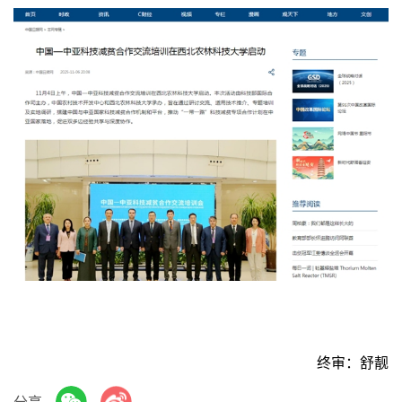
终审：舒靓
分享