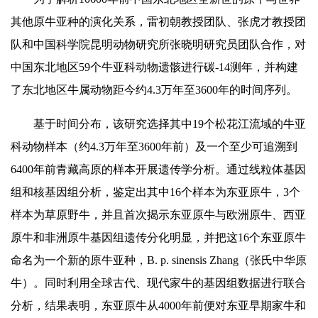
其他原牛亚种的演化关系，雷初朝教授团队、张虎才教授团
队和中国科学院昆明动物研究所张晓明研究员团队合作，对
中国东北地区59个牛亚科动物遗骸进行碳-14测
年
，并构建
了东北地区牛属动物距今约4.3万
年
至3600
年
的时间序列。
基于时间分布，该研究选择其中19个松花江流域的牛亚
科动物样本（约4.3万
年
至3600
年
前）及一个至少可追溯到
6400
年
前青藏高原的样本开展遗传学分析。通过线粒体基因
组和核基因组分析，鉴定出其中16个样本为东亚原牛，3个
样本为草原野牛，并且首次揭示东亚原牛与欧洲原牛、西亚
原牛和非洲原牛基因组遗传分化明显，并把这16个东亚原牛
命名为一个新的原牛亚种，B. p. sinensis Zhang（张氏中华原
牛）。同时利用全球古代、现代家牛的基因组数据进行联合
分析，结果表明，东亚原牛从4000
年
前便对东亚早期家牛和