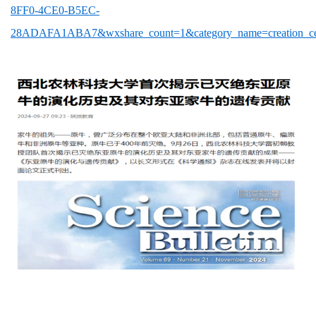
8FF0-4CE0-B5EC-
28ADAFA1ABA7&wxshare_count=1&category_name=creation_cen