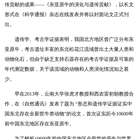
传贡献的成果——《东亚原牛的演化与遗传贡献》，以长文
形式在《科学通报》杂志在线发表并将以封面论文正式刊
出。
遗传学、考古学证据表明，我国北方地区曾广泛分布东
亚原牛，考古遗址丰富的东北松花江流域曾出土大量人类和
动物化石，但由于缺乏支持石器存在的考古学证据及可靠的
年
代测定数据，关于该流域的动物和人类演化情况知之甚
少。
早在2013
年
，云南大学张虎才教授和西农雷初朝教授合
作，在《自然通讯》发表了题为 “形态和遗传学证据证实中
国东北存在全新世牛类动物”的论文，首次证实距今10600
年
前中国东北地区存在东亚原牛。
为了解析10600
年
前中国东北地区全新世的原牛与世界