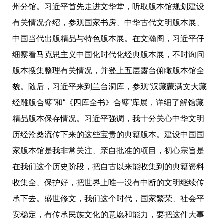
州分馆。习近平首先走进文华堂，听取版本馆规划建设
有关情况介绍，参观国家书房、中华古代文明版本展、
中国当代出版精品与特色版本展。在文瀚阁，习近平仔
细察看马克思主义中国化
时
代化经典版本展，不
时
询问
版本搜集整理有关情况，并登上五层露台俯瞰版本馆全
貌。随后，习近平来到兰台洞库，参观“汉藏蒙满文大藏
经雕版合璧”和“《四库全书》合璧”库展，详细了解馆藏
精品版本保存情况。习近平强调，我十分关心中华文明
历经沧桑流传下来的这些宝贵的典籍版本。建设中国国
家版本馆是我非常关注、亲自批准的项目，初心宗旨是
在我们这个历史阶段，把自古以来能收集到的典籍资料
收集全、保护好，把世界上唯一没有中断的文明继续传
承下去。盛世修文，我们这个
时
代，国家繁荣、社会平
安稳定，有传承民族文化的意愿和能力，要把这件大事