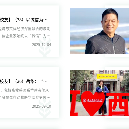
【走进校友】（38）以诚信为罗盘：蒋国平的社会担当之路
经济与实体经济深度融合的浪潮
一位企业家始终以“诚信”为罗
技与农业两大领域开...
2025-12-04
【走进校友】（36）岳华：“我欠先生一个拥抱！”
2日，我校畜牧兽医系重建者侯从
半身塑像在动物医学院院史展览
红色的幕布刚一揭...
2025-09-10