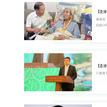
编者按
回顾1
军”作出