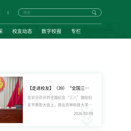
页
采
校友动态
数字校报
专栏
【走进校友】（39）“全国三八红旗手”宋慧：扎根田野绽芳华 种业创新助振兴
在近日召开的全国纪念“三八”国际妇
女节表彰大会上，西北农林科技大学优
秀博士、安阳市农业科学院谷...
2026-03-09