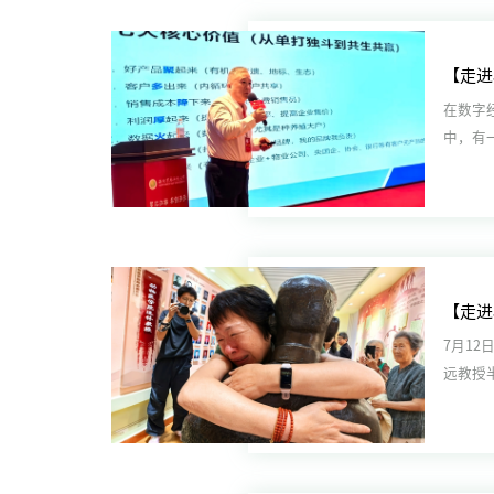
在数字
中，有
盘，在科
7月1
远教授
室落成，