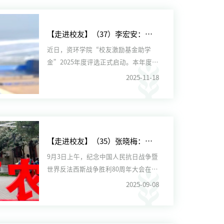
【走进校友】（37）李宏安：半生闯荡砺初心 廿载公益暖人心
近日，资环学院“校友激励基金助学
金”2025年度评选正式启动。本年度该
助学金将继续助力寒门学子...
2025-11-18
【走进校友】（35）张晓梅：走过天安门的96米
9月3日上午，纪念中国人民抗日战争暨
世界反法西斯战争胜利80周年大会在北
京天安门广场隆重举行，...
2025-09-08