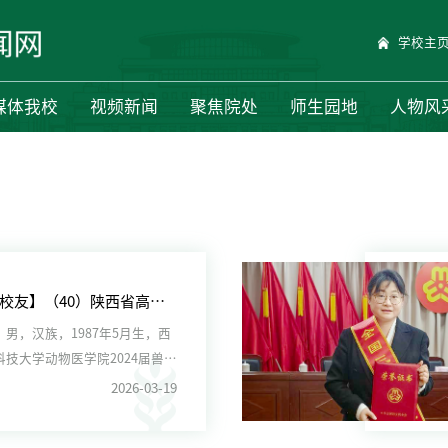
学校主
媒体我校
视频新闻
聚焦院处
师生园地
人物风
【走进校友】（40）陕西省高校毕业生就业创业典型王炳科：向西而行，走在奶业振兴最前沿
男，汉族，1987年5月生，西
科技大学动物医学院2024届兽医
研究生，执...
2026-03-19