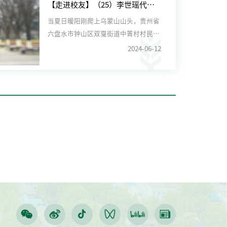
【走进校友】（25）李世瑶代表：扎根乡土做调研 科技服务到田间
当夏日暖阳刚爬上乌蒙山山头，贵州省
六盘水市钟山区双戛街道中箐村村民汪
祖兰已开始在大棚里忙碌起来...
2024-06-12