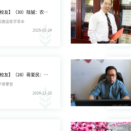
【走进校友】（30）陆铖：农业基因邂逅医学革命
因邂逅医学革命
2025-02-24
【走进校友】（28）蒋爱民：热爱教学勇攀登
学勇攀登
2024-12-23