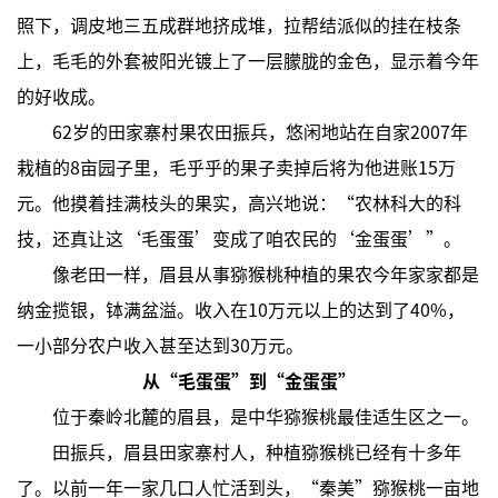
照下，调皮地三五成群地挤成堆，拉帮结派似的挂在枝条
上，毛毛的外套被阳光镀上了一层朦胧的金色，显示着今年
的好收成。
62岁的田家寨村果农田振兵，悠闲地站在自家2007年
栽植的8亩园子里，毛乎乎的果子卖掉后将为他进账15万
元。他摸着挂满枝头的果实，高兴地说：“农林科大的科
技，还真让这‘毛蛋蛋’变成了咱农民的‘金蛋蛋’”。
像老田一样，眉县从事猕猴桃种植的果农今年家家都是
纳金揽银，钵满盆溢。收入在10万元以上的达到了40%，
一小部分农户收入甚至达到30万元。
从“毛蛋蛋”到“金蛋蛋”
位于秦岭北麓的眉县，是中华猕猴桃最佳适生区之一。
田振兵，眉县田家寨村人，种植猕猴桃已经有十多年
了。以前一年一家几口人忙活到头，“秦美”猕猴桃一亩地