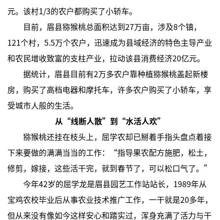
元。该村1/3的农户都购买了小轿车。
目前，眉县猕猴桃总面积达到27万亩，涉及8个镇，
121个村，5.5万个农户，迅速成为县域经济的特色主导产业
和农民增收致富的支柱产业，拉动该县消费经济20亿元。
据统计，眉县目前有2万多农户靠种植猕猴桃盖起新楼
房，购买了高档电器和摩托车，许多农户购买了小轿车，享
受城市人般的生活。
从“线断人散”到“水活人欢”
猕猴桃还挂在枝头上，屈学农却已掰着手指头盘点着接
下来要做的满满当当的工作：“指导果农配方施肥，松土，
修剪，嫁接，这些活干完，就到春节了，可以松口气了。”
今年42岁的屈学龙是眉县园艺工作站站长，1989年从
宝鸡农校毕业后从事农业技术推广工作，一干就是20多年，
但从来没有像如今这样安心和踏实过，浑身充满了活力与干