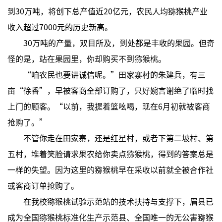
到30万吨，将创下总产值近20亿元，农民人均猕猴桃产业
收入超过7000元的历史新高。
30万吨的产量，双目所及，到处都是丰收的果园。但奇
怪的是，站在果园里，你却购买不到猕猴桃。
“咱农民也要讲诚信呢。”田家寨村的朱建兵，有三
亩“徐香”，早被客商全部订购了，只好婉言谢绝了临时找
上门的顾客。“以前，我提着篮吆喝，现在6月初就被客商
抢购了。”
不管你走在田家寨，还是红星村，或者下第二坡村、第
五村，堆着笑脸请求果农给你卖点猕猴桃，得到的答案总是
一样的失望。因为这里的猕猴桃早在采收以前就全被合作社
或客商订单抢购了。
在我校猕猴桃试验示范站的技术扶持与支撑下，眉县已
成为全国猕猴桃标准化生产示范县、全国唯一的无公害猕猴