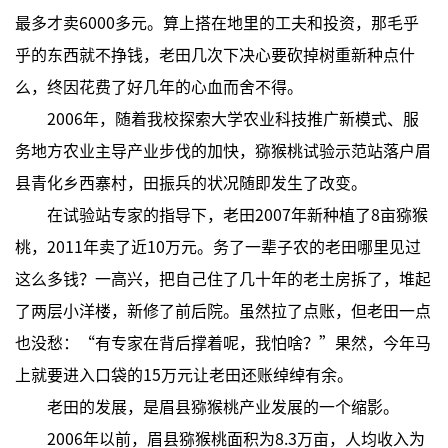
最多才卖6000多元。算上搭在地里的工夫和投资，那毛乎
乎的东西就不挣钱，老田几次下决心要砍掉树重新种点什
么，终因花费了好几年的心血而舍不得。
2006年，随着我校探索大学农业科技推广新模式、服
务地方农业主导产业步伐的加快，猕猴桃试验示范站落户眉
县青化乡西寨村，田振兵的状况随即发生了改变。
在试验站专家的指导下，老田2007年新种植了8亩猕猴
桃，2011年卖了近10万元。务了一辈子农的老田哪里见过
这么多钱？一高兴，把自己住了几十年的老土房拆了，堆起
了两层小洋楼，新修了前后院。虽然拉了点账，但老田一点
也没愁：“有专家在背后撑着呢，我怕啥？”果然，今年马
上就要进入口袋的15万元让老田还账绰绰有余。
老田的发展，是眉县猕猴桃产业发展的一个缩影。
2006年以前，眉县猕猴桃面积为8.3万亩，人均收入为