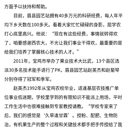
方面予以扶持和帮助。
目前，眉县园艺站拥有40多万元的科研经费，每人年平
均下乡天数在100多天。看着大家忙忙碌碌的身影，屈学农
打心底里高兴。他说：“现在有这些经费，事情就转得欢
了，咱要感谢西农大，不光让我们事业干得欢，最重要的是
给我们培养了掌握核心技术的人才。”
2011年，宝鸡市举办了果业技术大比武，13个县区选
派30多名技术能手进行了PK，眉县园艺站赵英杰和赵菊琴
分别夺得了冠军和季军。
赵英杰1992年从宝鸡农校毕业，适逢基层农技推广单
位事业低迷期，学校里学到的有限知识不能派上用场，平时
工作生活中也很难接触到专家教授请教。“学校专家来了
后，我们的感觉是‘久旱逢甘霖’。授粉、配肥、生物防
治，有机果生产的整个过程和关键技术都手把手传授给了我