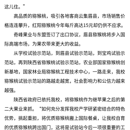
这儿住。”
高品质的猕猴桃，吸引各地客商云集眉县，市场销售价
格连连攀升，红阳猕猴桃今年每斤高达15元却仍供不应求。
奇峰果业与东盟签订了出口协议，眉县猕猴桃将步入国
际高端市场，为果农带来更大的收益。
从学校试验示范站，到眉县试验示范站，到宝鸡试验示
范站，再到陕西省猕猴桃试验示范站，农业部国家猕猴桃创
新基地，国家林业局猕猴桃工程技术中心，一路走来，我校
猕猴桃试验示范站的路越走越宽，社会影响力和公信力越来
越强。
陕西省政府已依托我校，将猕猴桃作为继苹果之后的第
二大果业来抓。“如何充分发挥我校产学研紧密结合的特色
优势，挑起重担，将优质猕猴桃搬上国际餐桌，让我校自育
的优质猕猴桃跨出国门，这将是试验站今后一项很重要的工