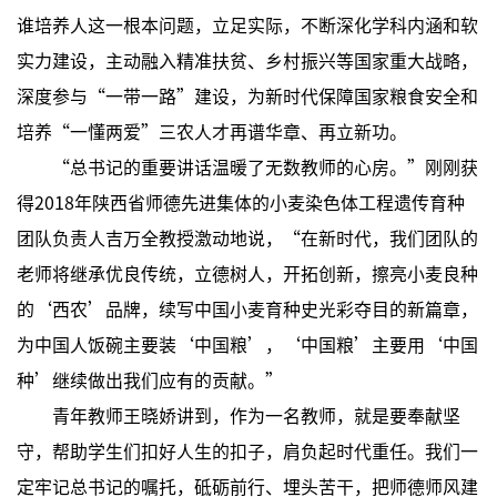
谁培养人这一根本问题，立足实际，不断深化学科内涵和软
实力建设，主动融入精准扶贫、乡村振兴等国家重大战略，
深度参与“一带一路”建设，为新时代保障国家粮食安全和
培养“一懂两爱”三农人才再谱华章、再立新功。
“总书记的重要讲话温暖了无数教师的心房。”刚刚获
得2018年陕西省师德先进集体的小麦染色体工程遗传育种
团队负责人吉万全教授激动地说，“在新时代，我们团队的
老师将继承优良传统，立德树人，开拓创新，擦亮小麦良种
的‘西农’品牌，续写中国小麦育种史光彩夺目的新篇章，
为中国人饭碗主要装‘中国粮’，‘中国粮’主要用‘中国
种’继续做出我们应有的贡献。”
青年教师王晓娇讲到，作为一名教师，就是要奉献坚
守，帮助学生们扣好人生的扣子，肩负起时代重任。我们一
定牢记总书记的嘱托，砥砺前行、埋头苦干，把师德师风建