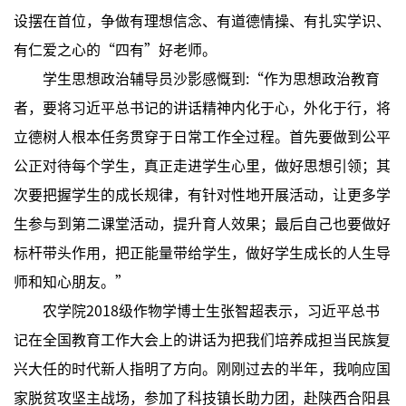
设摆在首位，争做有理想信念、有道德情操、有扎实学识、
有仁爱之心的“四有”好老师。
学生思想政治辅导员沙影感慨到:“作为思想政治教育
者，要将习近平总书记的讲话精神内化于心，外化于行，将
立德树人根本任务贯穿于日常工作全过程。首先要做到公平
公正对待每个学生，真正走进学生心里，做好思想引领；其
次要把握学生的成长规律，有针对性地开展活动，让更多学
生参与到第二课堂活动，提升育人效果；最后自己也要做好
标杆带头作用，把正能量带给学生，做好学生成长的人生导
师和知心朋友。”
农学院2018级作物学博士生张智超表示，习近平总书
记在全国教育工作大会上的讲话为把我们培养成担当民族复
兴大任的时代新人指明了方向。刚刚过去的半年，我响应国
家脱贫攻坚主战场，参加了科技镇长助力团，赴陕西合阳县