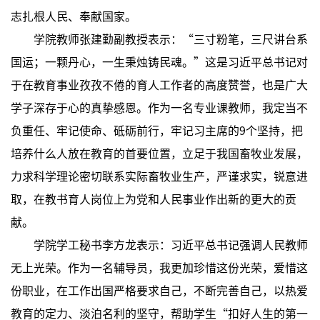
志扎根人民、奉献国家。
学院教师张建勤副教授表示：“三寸粉笔，三尺讲台系
国运；一颗丹心，一生秉烛铸民魂。”这是习近平总书记对
于在教育事业孜孜不倦的育人工作者的高度赞誉，也是广大
学子深存于心的真挚感恩。作为一名专业课教师，我定当不
负重任、牢记使命、砥砺前行，牢记习主席的9个坚持，把
培养什么人放在教育的首要位置，立足于我国畜牧业发展，
力求科学理论密切联系实际畜牧业生产，严谨求实，锐意进
取，在教书育人岗位上为党和人民事业作出新的更大的贡
献。
学院学工秘书李方龙表示：习近平总书记强调人民教师
无上光荣。作为一名辅导员，我更加珍惜这份光荣，爱惜这
份职业，在工作出国严格要求自己，不断完善自己，以热爱
教育的定力、淡泊名利的坚守，帮助学生“扣好人生的第一