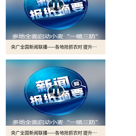
央广全国新闻联播——各地抢抓农时 提升春管效率 夯实夏粮增收基础 (2)
央广全国新闻联播——各地抢抓农时 提升春管效率 夯实夏粮增收基础 (1)
2026届硕