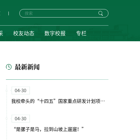
页
采
校友动态
数字校报
专栏
最新新闻
04-30
我校牵头的“十四五”国家重点研发计划项目启动会暨实施方案论证会顺利召开
04-30
“是骡子是马，拉到山坡上遛遛！”