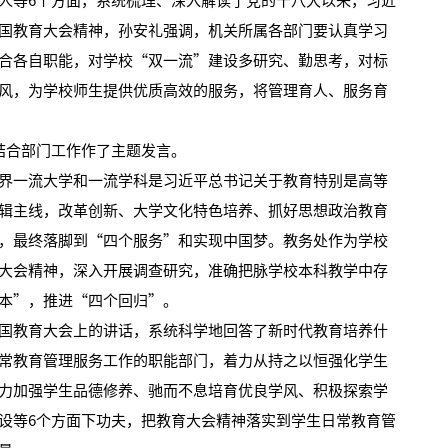
人等6个方面，系统梳理、深入解读了党的十八大以来，习近
国教育大会精神，孙安礼强调，机关所属各部门要认真学习
合各自职能，对学校“双一流”建设多研究、勤思考，对标
风，为学校师生提供优质高效的服务，将管理育人、服务育
合部门工作作了主题发言。
2026年全国保密宣传教育月公益宣传片—方寸之间
一流大学和一流学科是习近平总书记关于教育特别是高等
辑主线，改革创新、大学文化特色培养、抓好思想政治教育
，最终落脚到“四个服务”和实现中国梦。教务处作为学校
大会精神，深入开展调查研究，准确把脉学校本科教学中存
本”，推进“四个回归”。
教育大会上的讲话，系统科学地回答了新时代教育培养什
常教育管理服务工作的职能部门，着力从持之以恒强化学生
力加强学生品德修养、驰而不息培育优良学风、积极探索学
设等6个方面下功夫，把教育大会精神落实到学生日常教育管
2026年田径运动会暨第八届教学文化节开幕