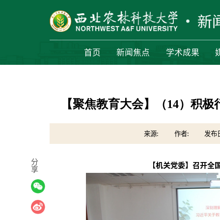
首页
新闻焦点
学术成果
【聚焦教育大会】（14）积极
来源:
作者:
发布日期
分
【机关党委】召开全
享