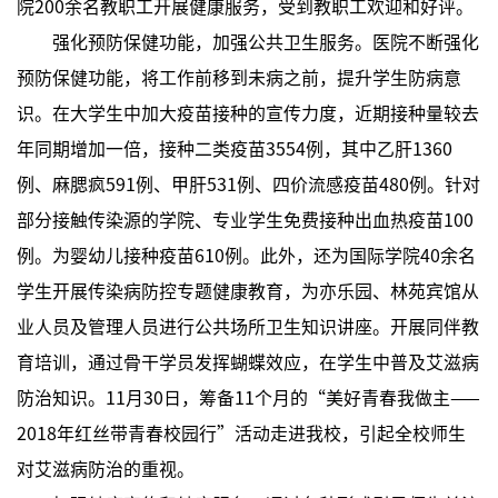
院200余名教职工开展健康服务，受到教职工欢迎和好评。
强化预防保健功能，加强公共卫生服务。医院不断强化
预防保健功能，将工作前移到未病之前，提升学生防病意
识。在大学生中加大疫苗接种的宣传力度，近期接种量较去
年同期增加一倍，接种二类疫苗3554例，其中乙肝1360
例、麻腮疯591例、甲肝531例、四价流感疫苗480例。针对
部分接触传染源的学院、专业学生免费接种出血热疫苗100
例。为婴幼儿接种疫苗610例。此外，还为国际学院40余名
学生开展传染病防控专题健康教育，为亦乐园、林苑宾馆从
业人员及管理人员进行公共场所卫生知识讲座。开展同伴教
育培训，通过骨干学员发挥蝴蝶效应，在学生中普及艾滋病
防治知识。11月30日，筹备11个月的“美好青春我做主——
2018年红丝带青春校园行”活动走进我校，引起全校师生
对艾滋病防治的重视。