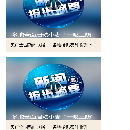
央广全国新闻联播——各地抢抓农时 提升春管效率 夯实夏粮增收基础 (2)
央广全国新闻联播——各地抢抓农时 提升春管效率 夯实夏粮增收基础 (1)
2026届硕