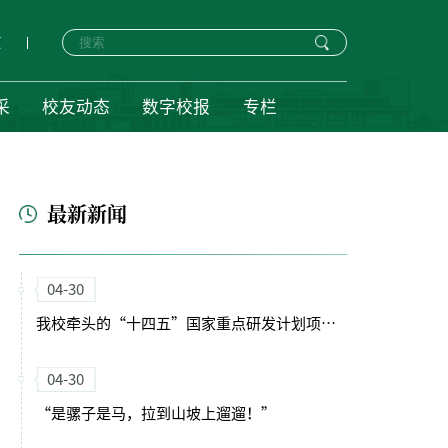
页
采
校友动态
数字校报
专栏
最新新闻
04-30
我校牵头的“十四五”国家重点研发计划项目启动会暨实施方案论证会顺利召开
04-30
“是骡子是马，拉到山坡上遛遛！”