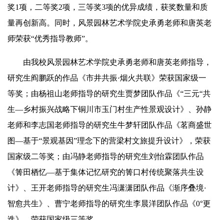
奖1项，二等奖2项，三等奖3项的优异成绩，获奖数量和质
量再创新高。同时，风景园林艺术学院史承勇老师和唐英老
师荣获“优秀指导教师”。
由我校风景园林艺术学院史承勇老师和唐英老师指导，
研究生阎鹏跃的作品《市井共振·烟火共联》荣获国家级一
等奖；由杨祖山老师指导的研究生贾梦团队作品《“三元“共
生—乡村振兴战略下铜川市玉门村生产性景观设计》、孙静
老师和李志国老师指导的研究生牛梦轩团队作品《茗商盛世
图—基于“景观基因”理念下的营梁村文旅提升设计》，荣获
国家级二等奖；由冯静老师指导的研究生刘怡霖团队作品
《箐田栖忆—基于集体记忆研究的箐口村传统聚落共生设
计》、王开老师指导的研究生冯潇潇团队作品《渐序叠境·
智愈共生》、曹宁老师指导的研究生李晨洋团队作品《0°更
迭》，荣获国家级三等奖。