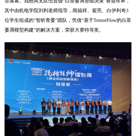
谷落幕。我校两支队伍晋级“白茶萎凋智能决策”赛道终审，
其中由机电学院刘利老师指导，闻福祥、翟亮、白伊利奇3
位学生组成的“智析青萎”团队，凭借“基于TensorFlow的白茶
萎凋模型构建”的解决方案，荣获大赛特等奖。