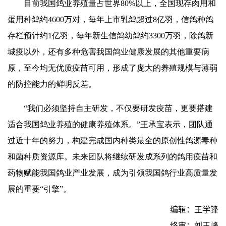
目前我国鸽业养殖量占世界80%以上，全国现存肉用和
蛋用种鸽约4600万对，每年上市乳鸽超过8亿羽，信鸽种鸽
存栏预计约1亿羽，每年新生信鸽幼鸽约3300万羽，除鸽新
城疫以外，还有多种危害我国鸽业健康发展的其他重要病
原，至今均无优质疫苗可用，形成了庞大的养殖规模与薄弱
的防控能力的鲜明反差。
“我们必须坚持自主研发，不仅要研发疫苗，更要搭建
适合我国鸽业养殖的健康养殖体系。”王承宝表示，团队通
过近十年的努力，构建完成国内种类最全的原创性鸽源毒种
和菌种质资源库。未来团队将继续研发成系列的鸽用疫苗和
药物赋能我国鸽业产业发展，成为引领我国鸽行业高质量发
展的重要“引擎”。
编辑：王学锋
终审：刘玉峰