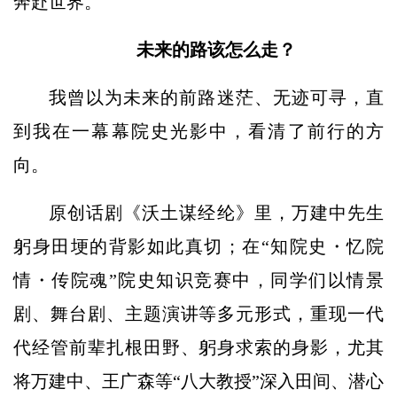
奔赴世界。
未来的路该怎么走？
我曾以为未来的前路迷茫、无迹可寻，直
到我在一幕幕院史光影中，看清了前行的方
向。
原创话剧《沃土谋经纶》里，万建中先生
躬身田埂的背影如此真切；在“知院史・忆院
情・传院魂”院史知识竞赛中，同学们以情景
剧、舞台剧、主题演讲等多元形式，重现一代
代经管前辈扎根田野、躬身求索的身影，尤其
将万建中、王广森等“八大教授”深入田间、潜心