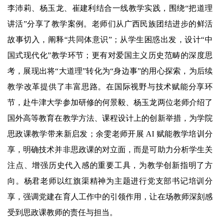
李沛莉、杨玉龙、崔建利结合一线教学实践，围绕“把道理
讲活”分享了教学案例。老师们从广西民族团结进步的鲜活
故事切入，阐释“共同体意识”；从学生困惑出发，设计“中
国式现代化”教学环节；更有对爱国主义历史范畴的深度思
考，展现出将“大道理”转化为“身边事”的用心探索，为后续
教学改革提供了丰富思路。在国际视野与技术赋能分享环
节，赴牛津大学参加研修的何景毅、杨玉龙两位老师介绍了
国外高等教育在教学方法、课程设计上的创新举措，为学院
思政课教学带来新启发；余雯老师开展 AI 赋能教学培训分
享，明确技术并非思政课的对立面，而是可助力分析学生关
注点、增强历史代入感的重要工具，为教学创新指明了方
向。杨君老师以红旗渠精神为主题进行党支部书记培训分
享，强调党建在育人工作中的引领作用，让在场教师深刻感
受到思政课教师的责任与担当。