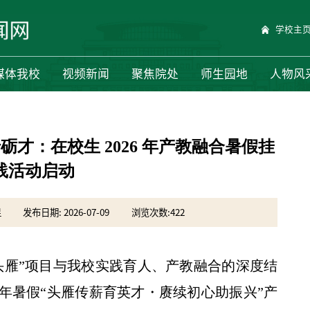
学校主
媒体我校
视频新闻
聚焦院处
师生园地
人物风
才：在校生 2026 年产教融合暑假挂
践活动启动
昱
发布日期: 2026-07-09
浏览次数:
422
头雁”项目与我校实践育人、产教融合的深度结
6年暑假“头雁传薪育英才・赓续初心助振兴”产