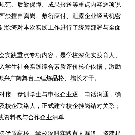
规范、后勤保障、成果报送等重点内容逐项说
严禁擅自离岗、敷衍应付、泄露企业经营机密
记徐海对本次实践工作进行了统筹部署与全面
“驼铃声响千帆远——丝绸之路上的农耕文明”专题展览在我校开展
社会实践重点专项内容，是学校深化实践育人、
入学生社会实践综合素质评价核心依据，激励
振兴广阔舞台上锤炼品格、增长才干。
对接。参训学生与申报企业逐一电话沟通，确
及校企联络人，正式建立校企挂岗结对关系；
践资料包与合作企业清单。
【起点新闻】姓“秦”的苹果出圈啦！他让苹果有了“中国底气”
承接优质高校，学校深耕实践育人赛道，搭建起