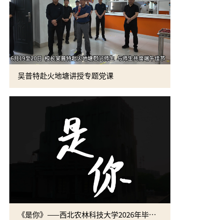
通过国审
吴普特赴火地塘讲授专题党课
《是你》——西北农林科技大学2026年毕业MV
学校举行20