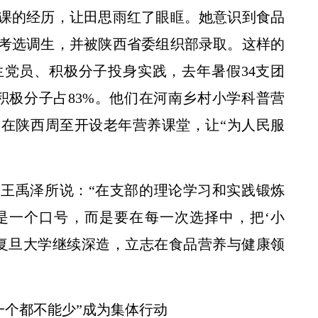
课的经历，让田思雨红了眼眶。她意识到食品
考选调生，并被陕西省委组织部录取。这样的
党员、积极分子投身实践，去年暑假34支团
积极分子占83%。他们在河南乡村小学科普营
【陕西新闻联播】“西农365”小麦新品种正式
在陕西周至开设老年营养课堂，让“为人民服
王禹泽所说：“在支部的理论学习和实践锻炼
是一个口号，而是要在每一次选择中，把‘小
进复旦大学继续深造，立志在食品营养与健康领
一个都不能少”成为集体行动
央视[中国三农报道]田野调查·彩礼“减负”