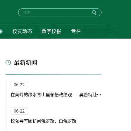
页
采
校友动态
数字校报
专栏
最新新闻
06-22
在秦岭的绿水青山里领悟政绩观——吴普特赴火地塘试验林场为实习学子讲授山间实景党课侧记
06-22
校领导率团访问俄罗斯、白俄罗斯