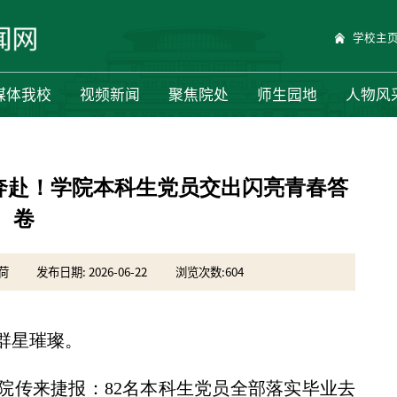
学校主
媒体我校
视频新闻
聚焦院处
师生园地
人物风
%奔赴！学院本科生党员交出闪亮青春答
卷
荷
发布日期: 2026-06-22
浏览次数:
604
群星璀璨。
学院传来捷报：82名本科生党员全部落实毕业去