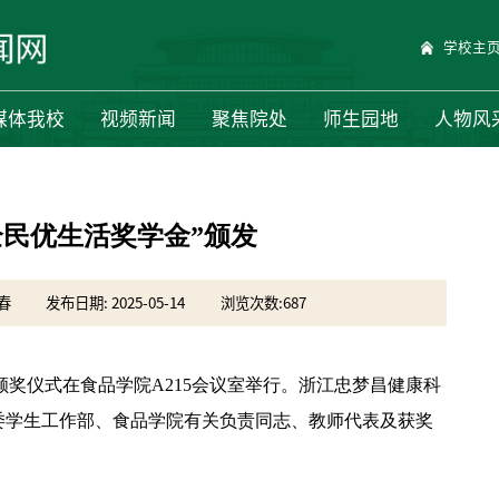
学校主
媒体我校
视频新闻
聚焦院处
师生园地
人物风
全民优生活奖学金”颁发
春
发布日期: 2025-05-14
浏览次数:
687
学金”颁奖仪式在食品学院A215会议室举行。浙江忠梦昌健康科
委学生工作部、食品学院有关负责同志、教师代表及获奖