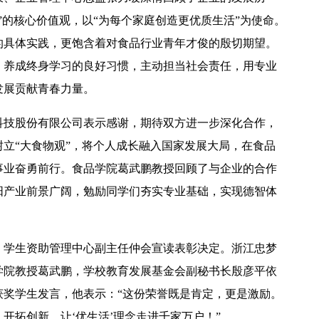
”的核心价值观，以“为每个家庭创造更优质生活”为使命。
的具体实践，更饱含着对食品行业青年才俊的殷切期望。
，养成终身学习的良好习惯，主动担当社会责任，用专业
发展贡献青春力量。
【中央电视台】春日辨香记 记者带您闻香识花 春日辨香第三站：植物“化学工厂”如何调香
科技股份有限公司表示感谢，期待双方进一步深化合作，
立“大食物观”，将个人成长融入国家发展大局，在食品
事业奋勇前行。食品学院葛武鹏教授回顾了与企业的合作
阳产业前景广阔，勉励同学们夯实专业基础，实现德智体
，学生资助管理中心副主任仲会宣读表彰决定。浙江忠梦
学院教授葛武鹏，学校教育发展基金会副秘书长殷彦平依
获奖学生发言，他表示：“这份荣誉既是肯定，更是激励。
吴普特赴山东访企拓岗 深化校地企合作
开拓创新，让‘优生活’理念走进千家万户！”