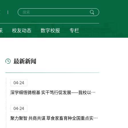
页
采
校友动态
数字校报
专栏
最新新闻
04-24
深学细悟铸根基 实干笃行促发展——我校以正确政绩观引领“十五五”开局新征程
04-24
聚力聚智 共商共谋 草食家畜育种全国重点实验室（筹）学术委员会会议召开