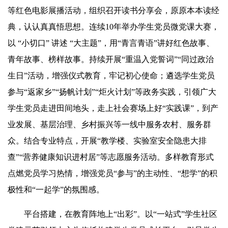
等红色电影展播活动，组织召开读书分享会，原原本本读经
典，认认真真悟思想。连续10年举办学生党员微党课大赛，
以 “小切口” 讲述 “大主题”，用“青
言青
语”讲好红色故事、
青年故事、榜样故事。持续开展“重温入党誓词”“同过政治
生日”活动，增强仪式教育，牢记初心使命；遴选学生党员
参与“返家乡”“扬帆计划”“炬火计划”等政务实践，引领广大
学生党员走进田间地头，走上社会赛场上好“实践课”，到产
业发展、基层治理、乡村振兴等一线中服务农村、服务群
众。结合专业特点，开展“教学楼、实验室安全隐患大排
查”“营养健康知识进村居”等志愿服务活动。多样教育形式
点燃党员学习热情，增强党员“参与”的主动性、“
想学
”的积
极性和“一起学”的氛围感。
平台搭建，在教育阵地上“出彩”。以“一站式”学生社区