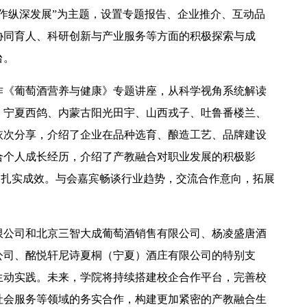
作纵深发展”为主题，设置专题报告、企业推介、互动品
协同育人、科研创新与产业服务等方面的积极探索与成
台。
作《葡萄酒营养与健康》专题讲座，从科学视角系统解读
【中央电视台】春日辨香记 记者带您闻香识花 春日辨香第三站：植物“化学工厂”如何调香
、宁夏西鸽、内蒙古阳光田宇、山西戎子、吐鲁番楼兰、
依次分享，介绍了企业在品种选育、酿造工艺、品牌建设
合个人成长经历，介绍了产教融合对职业发展的积极影
面的扎实成效。与会嘉宾畅谈行业趋势，交流合作意向，拓展
限公司和北京三智大成葡萄酒销售有限公司、杨凌盛唐酒
公司、酩悦轩尼诗夏桐（宁夏）酒庄有限公司的特别支
生动实践。未来，学院将持续搭建校企合作平台，完善校
社会服务等领域的务实合作，构建更加紧密的产教融合生
吴普特赴山东访企拓岗 深化校地企合作