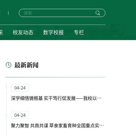
页
采
校友动态
数字校报
专栏
最新新闻
04-24
深学细悟铸根基 实干笃行促发展——我校以正确政绩观引领“十五五”开局新征程
04-24
聚力聚智 共商共谋 草食家畜育种全国重点实验室（筹）学术委员会会议召开