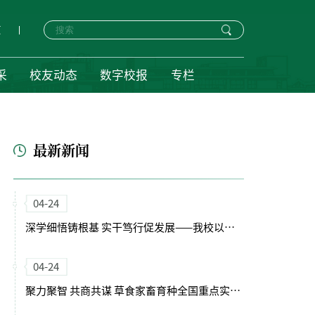
页
采
校友动态
数字校报
专栏
最新新闻
04-24
深学细悟铸根基 实干笃行促发展——我校以正确政绩观引领“十五五”开局新征程
04-24
聚力聚智 共商共谋 草食家畜育种全国重点实验室（筹）学术委员会会议召开