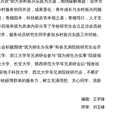
行兴农”助力乡村振兴实践为主题，围绕破解难题：需求导
乡村服务协同并进，成果显化：青年成长与乡村振兴同频
根；青穗固本，科技
赋农
夯本领之基；青穗笃行，人才支
等四项举措为具体内容分享了学校研究生会立足涉农高校
需求，服务动员研究生同学参加乡村振兴实践工作经验。
【中央电视台】春日辨香记 记者带您闻香识花 春日辨香第三站：植物“化学工厂”如何调香
会积极围绕“我为师生办实事”和各兄弟院校研究生会开
学、浙江大学等兄弟研会参与“我为师生办实事”院级项
业大学、长安大学、陕西师范大学等兄弟研会以“报效祖
西安电子科技大学、西北大学等兄弟院校研代会，不断扩
学校硕博群体的服务力，树立充满理想、关心同学、清新
编辑：王学锋
终审：刘玉峰
吴普特赴山东访企拓岗 深化校地企合作