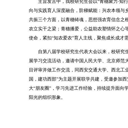
主旨发言中，我校研究生会以“青穗聚力·知
向与实践育人深度融合，阶梯赋能：兴农本领与
共振三个方面，以青穗铸魂，思想强农育信念之
农立实干之梁；青穗播爱，公益助农塑情怀之心
使命，紧扣“
知农
爱农”育人主线，聚焦成长成才
自第八届学校研究生代表大会以来，校研究生
展学习交流活动，邀请中国人民大学、北京师范大
目评审并做工作交流，同西安交通大学、西北工
国，建功西部”为主题开展联学共建，受邀参加
大“朋友圈”，学习先进工作经验，持续提升面向
阳光的组织形象。