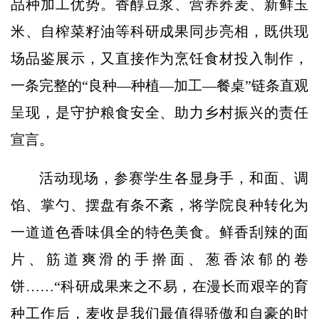
品种加工优势。香醇豆浆、营养荞麦、新鲜玉
米、自榨菜籽油等科研成果同步亮相，既供现
场品鉴展示，又直接作为烹饪食材投入制作，
一条完整的“良种—种植—加工—餐桌”链条直观
呈现，是守护粮食安全、助力乡村振兴的责任
宣言。
活动现场，参赛学生各显身手，和面、调
馅、掌勺、摆盘有条不紊，将学院良种转化为
一道道色香味俱全的特色美食。鲜香刮辣的面
片、筋道爽滑的手擀面、葱香浓郁的卷
饼……“科研成果来之不易，在漫长而艰辛的育
种工作后，麦收是我们最值得骄傲和自豪的时