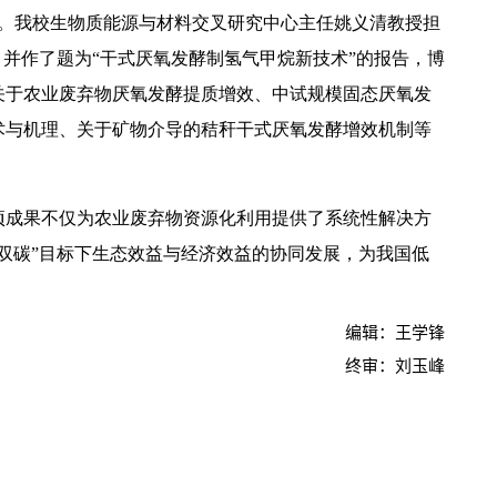
加。我校生物质能源与材料交叉研究中心主任姚义清教授担
，并作了题为“干式厌氧发酵制氢气甲烷新技术”的报告，博
关于农业废弃物厌氧发酵提质增效、中试规模固态厌氧发
术与机理、关于矿物介导的秸秆干式厌氧发酵增效机制等
【中央电视台】春日辨香记 记者带您闻香识花 春日辨香第三站：植物“化学工厂”如何调香
项成果不仅为农业废弃物资源化利用提供了系统性解决方
双碳”目标下生态效益与经济效益的协同发展，为我国低
编辑：王学锋
终审：刘玉峰
吴普特赴山东访企拓岗 深化校地企合作