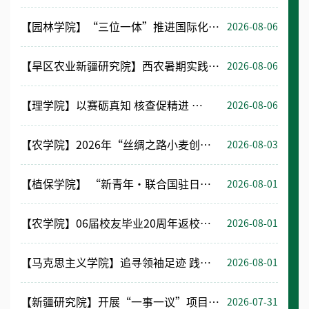
【园林学院】“三位一体”推进国际化人才培养
2026-08-06
【旱区农业新疆研究院】西农暑期实践在和田绘就科教兴疆红色答卷
2026-08-06
【理学院】以赛砺真知 核查促精进 ——我校开展西北赛区物理实验竞赛推荐队伍专项核查工作
2026-08-06
【农学院】2026年“丝绸之路小麦创新联盟”国际学术研讨会举办
2026-08-03
【植保学院】 “新青年・联合国驻日内瓦-维也纳总部实地交流项目” 圆满结束
2026-08-01
【农学院】06届校友毕业20周年返校座谈会召开
2026-08-01
【马克思主义学院】追寻领袖足迹 践行育人使命
2026-08-01
【新疆研究院】开展“一事一议”项目成果转化专项调研考察
2026-07-31