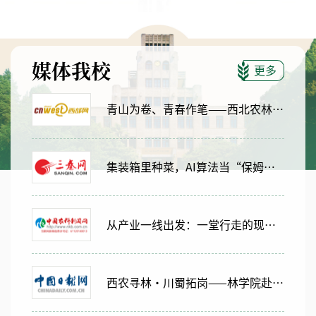
媒体我校
更多
青山为卷、青春作笔——西北农林科技大学青年学子深入秦岭探寻“两山”密码
集装箱里种菜，AI算法当“保姆”？这群大学生在杨凌，找到了“新质生产力”的答案
从产业一线出发：一堂行走的现代农业“就业课”
西农寻林・川蜀拓岗——林学院赴成都开展就业实践探访