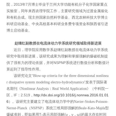
院，2013年7月博士毕业于兰州大学功能有机分子化学国家重点
实验室，同年来西农理学院工作，主要研究领域为过渡金属催化
和有机合成。现主持国家自然科学基金、西北农林科技大学博士
科研启动基金、中央高校基本科研业务费专项资金和陕西省引进
博士启动基金。
赵继红副教授在电流体动力学系统研究领域取得新进展
近日，理学院应用数学系赵继红副教授在电流体动力学系统
研究中取得新进展，该研究成果为理解和掌握强解的爆破机制提
供了强有力的理论依据，并对NSPNP系统进行数值分析和数值计
算起到了指导性作用。
该研究论文“
Blow-up criteria for the three dimensional nonlinea
”发表于国际著
r dissipative system modeling electro-hydrodynamics
名期刊《
》（中科院一
Nonlinear Analysis：Real World Application
区，IF：2.519，
http://dx.doi.org/10.1016/j.nonrwa.2016.01.01
6
）。该研究主要建立了电流体动力学中的
Navier-Stokes-Poisson-
系统三维局部强解的
型
Nernst-Planck（NSPNP）
Beale-Kato-Majda
爆破准则，即如果用T
表示局部强解(υ，ν，ω)的最大存在时间
*