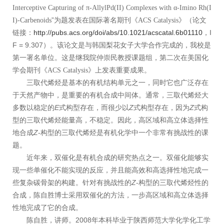
Interceptive Capturing of π-AllylPd(II) Complexes with α-Imino Rh(I
”为题发表在国际著名期刊《
》（论文
I)-Carbenoids
ACS Catalysis
链接：
http://pubs.acs.org/doi/abs/10.1021/acscatal.6b01110
，I
F = 9.307）。该论文是与韩国梨花女子大学合作完成的，我校是
第一署名单位。这是继我院仲崇民教授课题组，第二次在美国化
学会期刊《
》上发表重要成果。
ACS Catalysis
三取代烯烃是基本的有机结构单元之一，同时它也广泛存在
于天然产物中，是重要的有机合成中间体。通常，三取代烯烃大
多数以稳定的
E
式构型存在，而很少以
Z
式构型存在，因为
Z
式构
型的三取代烯烃能量高，不稳定。因此，高区域和高立体选择性
地合成
Z
-构型的三取代烯烃是有机化学中一个非常有挑战性的课
题。
近年来，双催化是有机合成的研究热点之一。双催化能够实
现一些单催化不能实现的反应，并且能高效和高选择性地完成一
些复杂碳骨架的构建。针对有挑战性的
Z
-构型的三取代烯烃性的
合成，陈自胜博士采用双催化的方法，一步高区域和高立体选择
性地完成了它的合成。
陈自胜，讲师。2008年本科毕业于陕西师范大学化学化工学