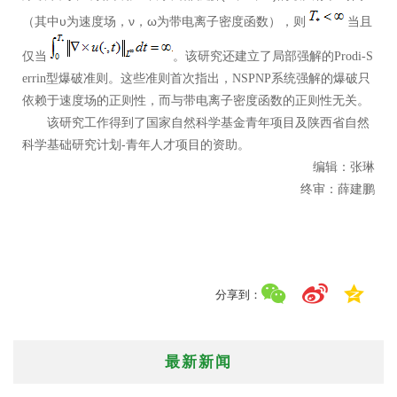
（其中υ为速度场，ν，ω为带电离子密度函数），则
当且
仅当
。该研究还建立了局部强解的
Prodi-S
型爆破准则。这些准则首次指出，
系统强解的爆破只
errin
NSPNP
依赖于速度场的正则性，而与带电离子密度函数的正则性无关。
该研究工作得到了国家自然科学基金青年项目及陕西省自然
科学基础研究计划-青年人才项目的资助。
编辑：张琳
终审：薛建鹏
分享到：
最新新闻