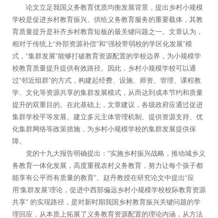
论文立足我国义务教育优质均衡发展背景，提出乡村小规模
学校是促进乡村教育振兴、供给义务教育服务的重要载体，其教
育质量提升是补齐乡村教育短板的最关键问题之一。文章认为，
相对于传统上“外部资源补偿”和“强校带弱校的学区化发展”模
式，“集群发展”能够打破教育资源配置的学校边界，为小规模学
校教育质量提升提供有效路径。因此，乡村小规模学校可以通
过“邻近组群”的方式，构建起经费、设施、师资、管理、课程教
学、文化等资源共享的集群发展模式，从而达到成本节约和质量
提升的双重目的。在此基础上，文章建议，各级政府应通过促进
集群学校平等发展、建立多元主体管理机制、提供资源支持、优
化集群网络等政策措施，为乡村小规模学校的集群发展提供保
障。
党的十九大报告明确提出：“实施乡村振兴战略，推动城乡义
务教育一体化发展，高度重视农村义务教育，努力让每个孩子都
能享有公平而有质量的教育”。赵丹教授在研究论文中提出“应
用‘集群发展’理论，促进中西部偏远乡村小规模学校校际教育资源
共享” 的实现路径，是对新时期我国乡村教育振兴关键问题的学
理回应，从本质上拓展了义务教育资源配置的理论内涵，从方法