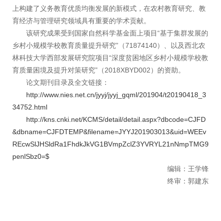
上构建了义务教育优质均衡发展的新模式，在农村教育研究、教
育经济与管理研究领域具有重要的学术贡献。
该研究成果受到国家自然科学基金面上项目“基于集群发展的
乡村小规模学校教育质量提升研究”（71874140）、以及西北农
林科技大学西部发展研究院项目“深度贫困地区乡村小规模学校教
育质量困境及提升对策研究”（2018XBYD002）的资助。
论文期刊目录及全文链接：
http://www.nies.net.cn/jyyj/jyyj_gqml/201904/t20190418_3
34752.html
http://kns.cnki.net/KCMS/detail/detail.aspx?dbcode=CJFD
&dbname=CJFDTEMP&filename=JYYJ201903013&uid=WEEv
REcwSlJHSldRa1FhdkJkVG1BVmpZclZ3YVRYL21nNmpTMG9
penlSbz0=$
编辑：王学锋
终审：郭建东