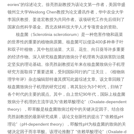
eories”的综述论文。徐亮胜副教授为该论文第一作者，美国华盛
顿州立大学Weidong Chen教授为论文通讯作者，华中农业大学
李国庆教授、姜道宏教授为共同作者。该项研究工作先后得到了
国家自然科学基金、西北农林科技大学人才专项资金的资助。
核盘菌（Sclerotinia sclerotiorum）是一种危害作物和蔬菜
的世界性的重要的植物病原菌。核盘菌可以侵染400多种单子叶
和双子叶植物，其中包括油菜、大豆、花生、向日葵等许多重要
的经济作物。深入研究核盘菌的致病分子机理将为该病害防治奠
定坚实的理论基础。徐亮胜副教授近年来在核盘菌致病分子机理
研究方面取得了重要进展，受到国际同行的广泛关注，《植物病
理学年评》杂志编辑部特邀其撰写此篇综述文章。该文章回顾了
核盘菌致病分子机理的研究过程，将其划分为3个时代，归纳了
各个时代的主要的观点。其中，自上世纪90年代，国际上核盘菌
致病分子机理的主流学说为“依赖草酸理论”（Oxalate-dependent
theory），即草酸是核盘菌致病过程中的关键决定因子。结合徐
亮胜副教授的最新研究成果，该论文创新性的提出了“依赖低pH
理论”（pH-dependent theory），即酸性pH为核盘菌的致病的关
键决定因子而非草酸。该理论推翻了 “依赖草酸理论”（Oxalate-d