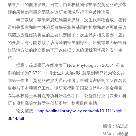
苹果产业的健康发展。日前，由我校植物保护学院黄丽丽教授带
领的果树病害研究团队在该研究领域取得了突破性进展。
研究发现，苹果树腐烂病菌果胶酶、次生代谢物合成、氮转
运相关蛋白和酸性外泌蛋白酶等相关基因的扩增和表达可能是该
病菌适应性侵染树皮的主要决定因子；次生代谢相关基因（簇）
的变异，有可能导致了该病菌的寄主偏好性。研究结果为病害有
效防治方法的建立提供了理论依据，以确保我国苹果的安全生
产。
据悉，该成果已在线发表于New Phytologist（2015年公布
影响因子为7.672）；博士生尹志远和刘慧泉副研究员为论文共
同第一作者，黄丽丽教授为通讯作者，果树病害研究团队多名师
生参与了本项研究工作。该研究得到了国家自然科学基金项目、
高等学校博士学科点专项科研基金项目、公益性行业（农业）科
研专项和高等学校学科创新引智计划项目的资助。
论文链接：
http://onlinelibrary.wiley.com/doi/10.1111/nph.1
3544/full
编辑：杨远远
终审：闫德忠