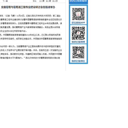
【中央电视台】春日辨香记 记者带您闻香识花 春日辨香第三站：植物“化学工厂”如何调香
吴普特赴山东访企拓岗 深化校地企合作