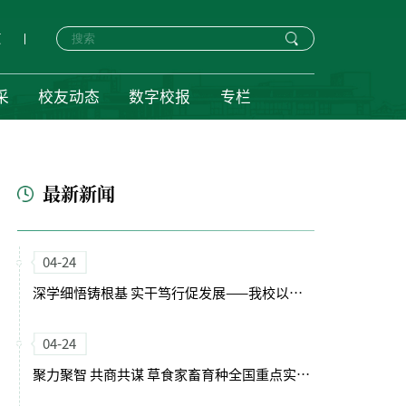
页
采
校友动态
数字校报
专栏
最新新闻
04-24
深学细悟铸根基 实干笃行促发展——我校以正确政绩观引领“十五五”开局新征程
04-24
聚力聚智 共商共谋 草食家畜育种全国重点实验室（筹）学术委员会会议召开