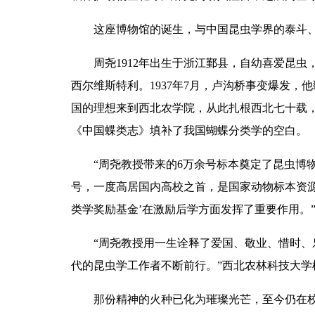
这座博物馆的诞生，与中国昆虫学界的泰斗
周尧1912年出生于浙江鄞县，自幼喜爱昆虫
西尔维斯特利。1937年7月，卢沟桥事变爆发，
国的理想来到西北农学院，从此扎根西北七十载，
《中国蝶类志》填补了我国蝴蝶分类学的空白。
“周尧教授带来的6万余号标本奠定了昆虫博
号，一度高居国内高校之首，是国家动物标本资源
类学奖励基金’在激励后学方面发挥了重要作用。
“周尧教授用一生诠释了爱国、敬业、惜时
代的昆虫学工作者不断前行。”西北农林科技大学
那份精神的火种已化为璀璨光芒，至今仍在