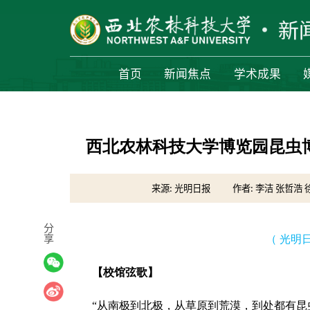
首页
新闻焦点
学术成果
西北农林科技大学博览园昆虫
来源: 光明日报
作者: 李洁 张哲浩 
分
享
（ 光明日报
【校馆弦歌】
“从南极到北极，从草原到荒漠，到处都有昆