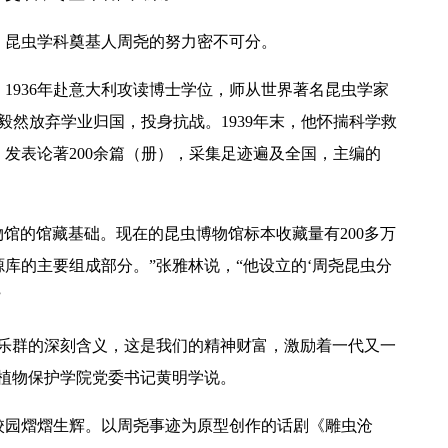
、昆虫学科奠基人周尧的努力密不可分。
，1936年赴意大利攻读博士学位，师从世界著名昆虫学家
他毅然放弃学业归国，投身抗战。1939年末，他怀揣科学救
发表论著200余篇（册），采集足迹遍及全国，主编的
【中央电视台】春日辨香记 记者带您闻香识花 春日辨香第三站：植物“化学工厂”如何调香
物馆的馆藏基础。现在的昆虫博物馆标本收藏量有200多万
库的主要组成部分。”张雅林说，“他设立的‘周尧昆虫分
”
、乐群的深刻含义，这是我们的精神财富，激励着一代又一
植物保护学院党委书记黄明学说。
校园熠熠生辉。以周尧事迹为原型创作的话剧《雕虫沧
吴普特赴山东访企拓岗 深化校地企合作