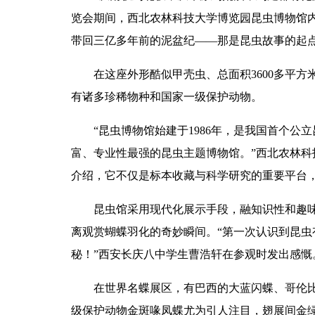
览会期间，西北农林科技大学博览园昆虫博物馆
带回三亿多年前的泥盆纪——那是昆虫故事的起
在这座外形酷似甲壳虫、总面积3600多平
有诸多珍稀物种和国家一级保护动物。
“昆虫博物馆始建于1986年，是我国首个
富、专业性最强的昆虫主题博物馆。”西北农林
介绍，它不仅是标本收藏与科学研究的重要平台
昆虫馆采用现代化展示手段，融知识性和趣味
离观赏蝴蝶羽化的奇妙瞬间。“第一次认识到昆
秘！”西安长庆八中学生曹浩轩在参观时发出感慨
在世界名蝶展区，有巴西的大蓝闪蝶、哥伦
级保护动物金斑喙凤蝶尤为引人注目，翅展间金绿