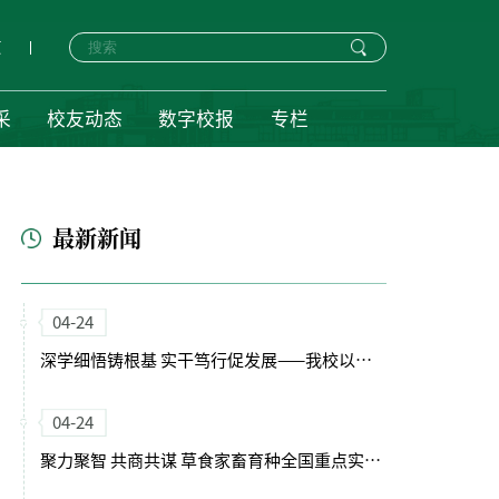
页
采
校友动态
数字校报
专栏
最新新闻
04-24
深学细悟铸根基 实干笃行促发展——我校以正确政绩观引领“十五五”开局新征程
04-24
聚力聚智 共商共谋 草食家畜育种全国重点实验室（筹）学术委员会会议召开