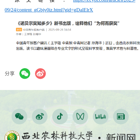
09/24/content_gGbjv0iz.html?gid=gDalElrX
分享