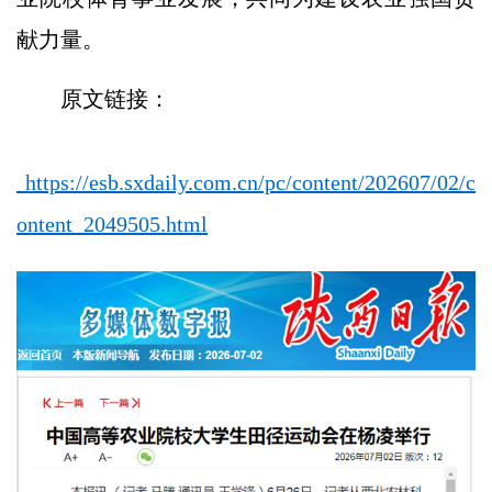
献力量。
原文链接：
https://esb.sxdaily.com.cn/pc/content/202607/02/c
ontent_2049505.html