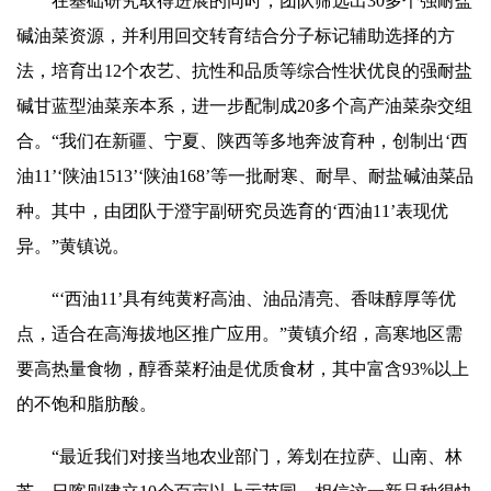
在基础研究取得进展的同时，团队筛选出30多个强耐盐
碱油菜资源，并利用回交转育结合分子标记辅助选择的方
法，培育出12个农艺、抗性和品质等综合性状优良的强耐盐
碱甘蓝型油菜亲本系，进一步配制成20多个高产油菜杂交组
合。“我们在新疆、宁夏、陕西等多地奔波育种，创制出‘西
油11’‘陕油1513’‘陕油168’等一批耐寒、耐旱、耐盐碱油菜品
种。其中，由团队于澄宇副研究员选育的‘西油11’表现优
异。”黄镇说。
“‘西油11’具有纯黄籽高油、油品清亮、香味醇厚等优
点，适合在高海拔地区推广应用。”黄镇介绍，高寒地区需
要高热量食物，醇香菜籽油是优质食材，其中富含93%以上
的不饱和脂肪酸。
“最近我们对接当地农业部门，筹划在拉萨、山南、林