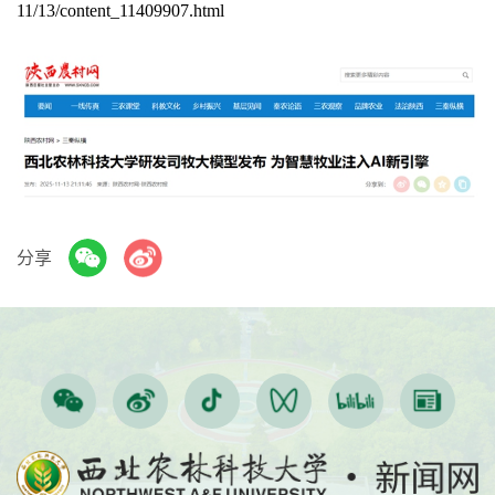
11/13/content_11409907.html
分享