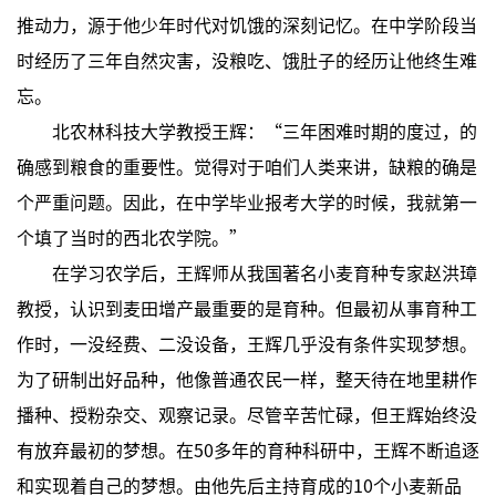
推动力，源于他少年时代对饥饿的深刻记忆。在中学阶段当
时经历了三年自然灾害，没粮吃、饿肚子的经历让他终生难
忘。
北农林科技大学教授王辉：“三年困难时期的度过，的
确感到粮食的重要性。觉得对于咱们人类来讲，缺粮的确是
个严重问题。因此，在中学毕业报考大学的时候，我就第一
个填了当时的西北农学院。”
在学习农学后，王辉师从我国著名小麦育种专家赵洪璋
教授，认识到麦田增产最重要的是育种。但最初从事育种工
作时，一没经费、二没设备，王辉几乎没有条件实现梦想。
为了研制出好品种，他像普通农民一样，整天待在地里耕作
播种、授粉杂交、观察记录。尽管辛苦忙碌，但王辉始终没
有放弃最初的梦想。在50多年的育种科研中，王辉不断追逐
和实现着自己的梦想。由他先后主持育成的10个小麦新品