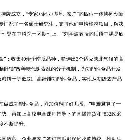
业挂牌成立，“专家+企业+基地+农户”的四位一体协同创新
还专门配了一名硕士研究生，支持他们申请榆林项目，解决
，刊登在中科院一区期刊上。”刘学波教授的话语中满是欣
【中央电视台】春日辨香记 记者带您闻香识花 春日辨香第三站：植物“化学工厂”如何调香
命”：收集40余个南瓜品种，筛选出3个适应陕北气候的高
肠肝轴”改善糖代谢紊乱的分子机制，为功能性食品开发
粮饼干等低GI、高纤维功能性食品，实现从初级农产品
在做成功能性食品，附加值翻了好几番。”申雅君算了一
势，再加上高校电商课程指导下的直播带货和“832政采
度不断提升。
吴普特赴山东访企拓岗 深化校地企合作
共同致富。企业与农户签订南瓜籽保底收购协议，推动生