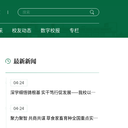
页
采
校友动态
数字校报
专栏
最新新闻
04-24
深学细悟铸根基 实干笃行促发展——我校以正确政绩观引领“十五五”开局新征程
04-24
聚力聚智 共商共谋 草食家畜育种全国重点实验室（筹）学术委员会会议召开